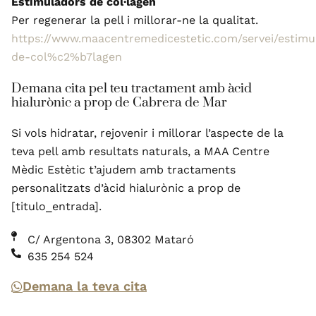
Estimuladors de col·lagen
Per regenerar la pell i millorar-ne la qualitat.
https://www.maacentremedicestetic.com/servei/estimu
de-col%c2%b7lagen
Demana cita pel teu tractament amb àcid
hialurònic a prop de Cabrera de Mar
Si vols hidratar, rejovenir i millorar l’aspecte de la
teva pell amb resultats naturals, a MAA Centre
Mèdic Estètic t’ajudem amb tractaments
personalitzats d’àcid hialurònic a prop de
[titulo_entrada].
C/ Argentona 3, 08302 Mataró
635 254 524
Demana la teva cita