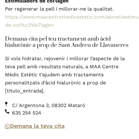
Estimuladors de col·lagen
Per regenerar la pell i millorar-ne la qualitat.
https://www.maacentremedicestetic.com/servei/estimu
de-col%c2%b7lagen
Demana cita pel teu tractament amb àcid
hialurònic a prop de Sant Andreu de Llavaneres
Si vols hidratar, rejovenir i millorar l’aspecte de la
teva pell amb resultats naturals, a MAA Centre
Mèdic Estètic t’ajudem amb tractaments
personalitzats d’àcid hialurònic a prop de
[titulo_entrada].
C/ Argentona 3, 08302 Mataró
635 254 524
Demana la teva cita