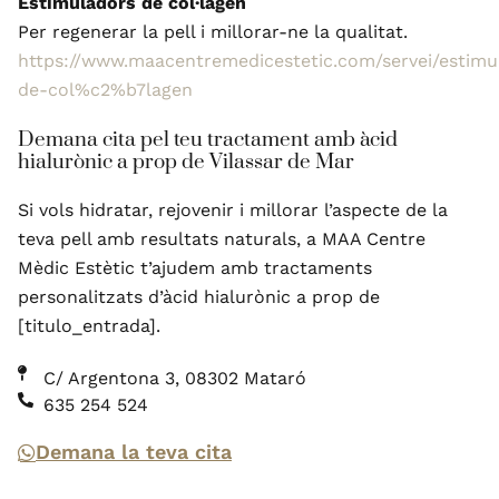
Estimuladors de col·lagen
Per regenerar la pell i millorar-ne la qualitat.
https://www.maacentremedicestetic.com/servei/estimu
de-col%c2%b7lagen
Demana cita pel teu tractament amb àcid
hialurònic a prop de Vilassar de Mar
Si vols hidratar, rejovenir i millorar l’aspecte de la
teva pell amb resultats naturals, a MAA Centre
Mèdic Estètic t’ajudem amb tractaments
personalitzats d’àcid hialurònic a prop de
[titulo_entrada].
C/ Argentona 3, 08302 Mataró
635 254 524
Demana la teva cita