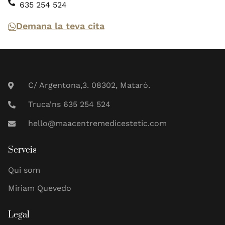
635 254 524
Demana la teva cita
C/ Argentona,3. 08302, Mataró.
Truca'ns 635 254 524
hello@maacentremedicestetic.com
Serveis
Qui som
Miriam Quevedo
Legal