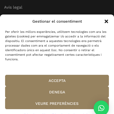
Avis legal
Política de cookies
Gestionar el consentiment
Política de privadesa
Per oferir les millors experiències, utilitzem tecnologies com ara les
galetes (cookies) per emmagatzemar i/o accedir a la informació del
dispositiu. El consentiment a aquestes tecnologies ens permetrà
processar dades com ara el comportament de navegació o els
identificadors únics en aquest lloc. No consentir o retirar el
consentiment pot afectar negativament certes característiques i
funcions.
Copyright© MAA Centre Mèdic Estètic - Tots els
drets reservats.
ACCEPTA
Disseny Web per Projecte Digital
DENEGA
VEURE PREFERÈNCIES