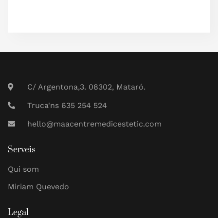
C/ Argentona,3. 08302, Mataró.
Truca'ns 635 254 524
hello@maacentremedicestetic.com
Serveis
Qui som
Miriam Quevedo
Legal