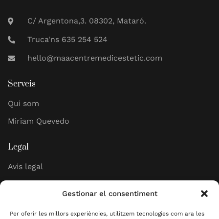
C/ Argentona,3. 08302, Mataró.
Truca'ns 635 254 524
hello@maacentremedicestetic.com
Serveis
Qui som
Miriam Quevedo
Legal
Avis legal
Política de cookies
Gestionar el consentiment
Política de privadesa
Per oferir les millors experiències, utilitzem tecnologies com ara les