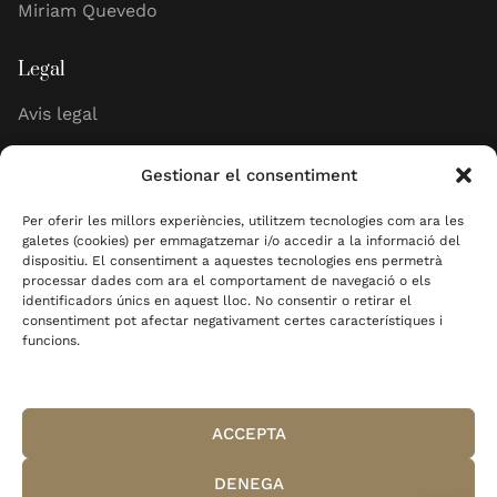
Miriam Quevedo
Legal
Avis legal
Política de cookies
Gestionar el consentiment
Política de privadesa
Per oferir les millors experiències, utilitzem tecnologies com ara les
galetes (cookies) per emmagatzemar i/o accedir a la informació del
dispositiu. El consentiment a aquestes tecnologies ens permetrà
processar dades com ara el comportament de navegació o els
identificadors únics en aquest lloc. No consentir o retirar el
consentiment pot afectar negativament certes característiques i
funcions.
Copyright© MAA Centre Mèdic Estètic - Tots els
drets reservats.
ACCEPTA
Disseny Web per Projecte Digital
DENEGA