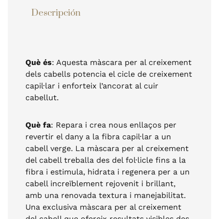
Descripción
Descripción
Què és
: Aquesta màscara per al creixement
dels cabells potencia el cicle de creixement
capil·lar i enforteix l’ancorat al cuir
cabellut.
Què fa
: Repara i crea nous enllaços per
revertir el dany a la fibra capil·lar a un
cabell verge. La màscara per al creixement
del cabell treballa des del fol·licle fins a la
fibra i estimula, hidrata i regenera per a un
cabell increïblement rejovenit i brillant,
amb una renovada textura i manejabilitat.
Una exclusiva màscara per al creixement
del cabell que ofereix resultats visibles des