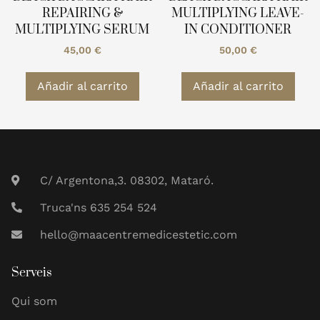
REPAIRING &
MULTIPLYING LEAVE-
MULTIPLYING SERUM
IN CONDITIONER
45,00
€
50,00
€
Añadir al carrito
Añadir al carrito
C/ Argentona,3. 08302, Mataró.
Truca'ns 635 254 524
hello@maacentremedicestetic.com
Serveis
Qui som