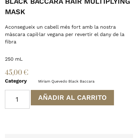
BLACK BACCARA HAIR MULTIPLYING
MASK
Aconsegueix un cabell més fort amb la nostra
màscara capil·lar vegana per revertir el dany de la
fibra
250 mL
45,00
€
Category
Miriam Quevedo Black Baccara
AÑADIR AL CARRITO