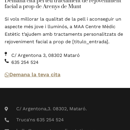
Demana cita pel teu tractament de rejoveniment
facial a prop de Arenys de Munt
Si vols millorar la qualitat de la pell i aconseguir un
aspecte més jove i lluminós, a MAA Centre Mèdic
Estètic t’ajudem amb tractaments personalitzats de
rejoveniment facial a prop de [titulo_entrada].
C/ Argentona 3, 08302 Mataró
635 254 524
Demana la teva cita
C/ Argentona,3. 08302, Mataró.
Truca'ns 635 254 524