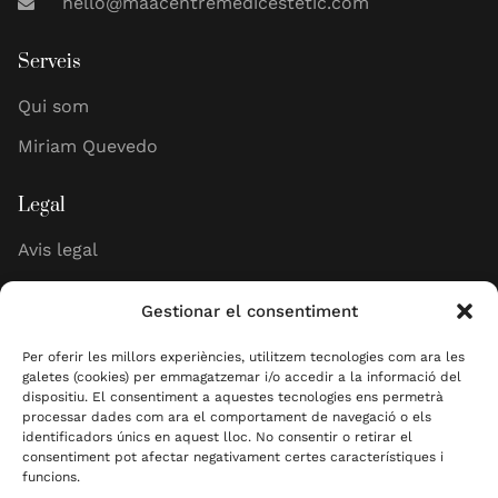
hello@maacentremedicestetic.com
Serveis
Qui som
Miriam Quevedo
Legal
Avis legal
Política de cookies
Gestionar el consentiment
Política de privadesa
Per oferir les millors experiències, utilitzem tecnologies com ara les
galetes (cookies) per emmagatzemar i/o accedir a la informació del
dispositiu. El consentiment a aquestes tecnologies ens permetrà
processar dades com ara el comportament de navegació o els
identificadors únics en aquest lloc. No consentir o retirar el
consentiment pot afectar negativament certes característiques i
funcions.