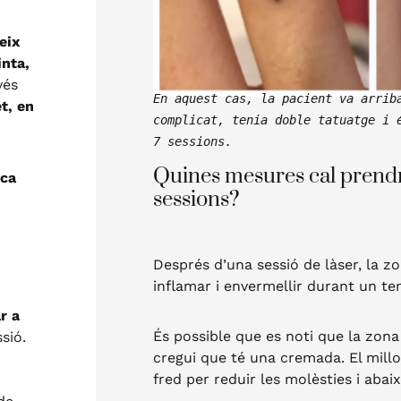
eix
inta,
vés
En aquest cas, la pacient va arriba
t, en
complicat, tenia doble tatuatge i é
7 sessions.
Quines mesures cal prendr
ica
sessions?
Després d’una sessió de làser, la z
inflamar i
envermellir durant un te
r a
És possible que es noti que la zona 
sió.
cregui que té
una cremada. El millo
fred per reduir les
molèsties i abaix