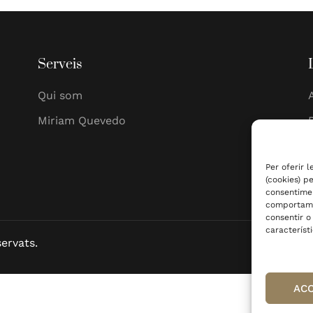
Serveis
Qui som
Miriam Quevedo
Per oferir 
(cookies) p
consentime
comportamen
consentir o
característi
ervats.
Diss
AC