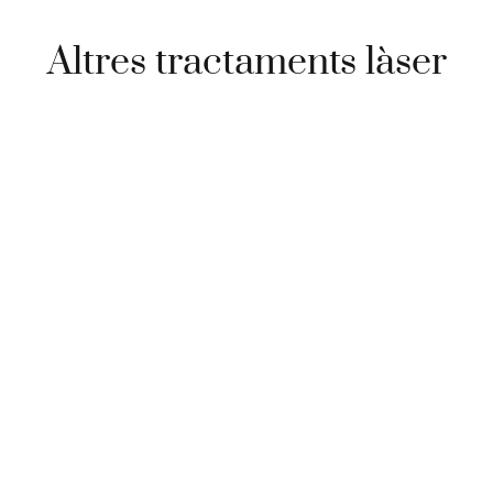
Altres tractaments làser
Làser Blau