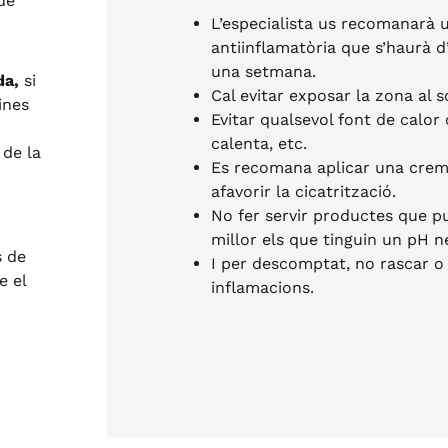
de
L’especialista us recomanarà 
antiinflamatòria que s’haurà d
una setmana.
da,
si
Cal evitar exposar la zona al s
ines
Evitar qualsevol font de calor
calenta, etc.
 de la
Es recomana aplicar una crem
afavorir la cicatrització.
No fer servir productes que pu
millor els que tinguin un pH n
s de
I per descomptat, no rascar o 
e el
inflamacions.