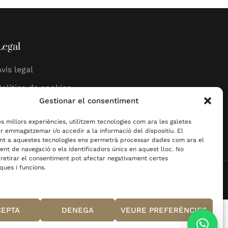
Legal
Avis legal
Política de cookies
Gestionar el consentiment
Política de privadesa
les millors experiències, utilitzem tecnologies com ara les galetes
er emmagatzemar i/o accedir a la informació del dispositiu. El
nt a aquestes tecnologies ens permetrà processar dades com ara el
t de navegació o els identificadors únics en aquest lloc. No
 retirar el consentiment pot afectar negativament certes
ques i funcions.
eny Web per Projecte Digital
CEPTA
DENEGA
VEURE PREFERÈNCIES