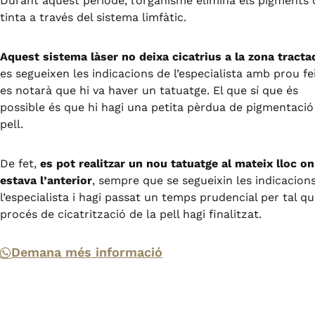
Durant aquest període, l’organisme elimina els pigments
tinta a través del sistema limfàtic.
Aquest sistema làser no deixa cicatrius a la zona tracta
es segueixen
les indicacions de l’especialista amb prou fe
es notarà que hi va haver
un tatuatge. El que sí que és
possible és que hi hagi una petita pèrdua de
pigmentació
pell.
De fet,
es pot realitzar un nou tatuatge al mateix lloc on
estava l’anterior
,
sempre que se segueixin les indicacion
l’especialista i hagi passat un
temps prudencial per tal qu
procés de cicatrització de la pell hagi
finalitzat.
Demana més informació