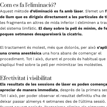
Com es fa l'eliminació?
Aquest mètode
d’eliminació es fa amb làser
. S’emet un
f
de llum que es dirigeix directament a les partícules de t
les fragmenta en altres de mida inferior i s’eliminen a tra
del sistema limfàtic.
El dany sobre la pell és mínim, de fe
poques setmanes desapareixerà la cicatriu.
El tractament és molest, més que dolorós, per això
s’apl
una crema anestèsica
una hora abans de començar el
procediment. Tot i això, durant el procés és habitual que
s’apliqui fred sobre la pell per minimitzar les molèsties.
Efectivitat i visibilitat
Els resultats de les sessions de làser es poden comença
apreciar de
manera immediata
, després de la primera ses
Tot i això, per poder
observar el resultat definitiu s’ha de
deixar passar almenys 4 setmanes des
de l’última sessió.