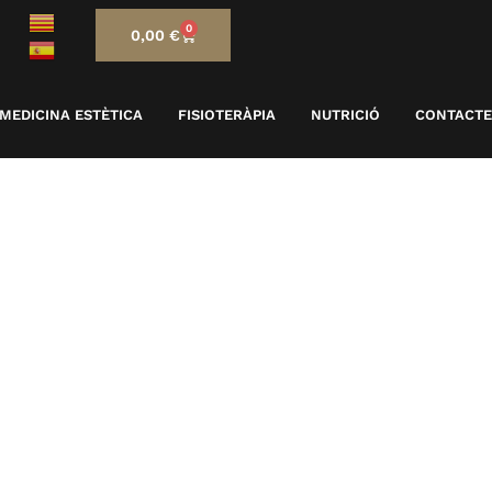
0
0,00
€
MEDICINA ESTÈTICA
FISIOTERÀPIA
NUTRICIÓ
CONTACTE
atges