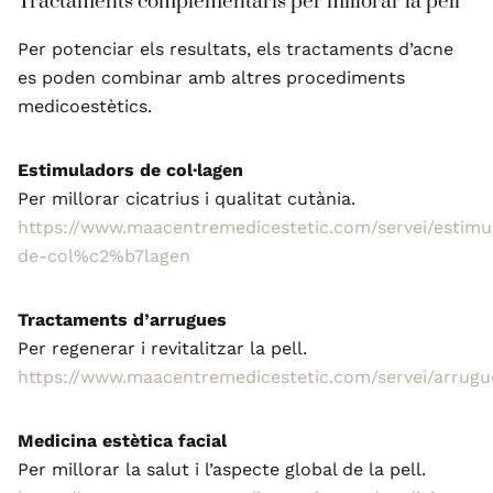
Tractaments complementaris per millorar la pell
Per potenciar els resultats, els tractaments d’acne
es poden combinar amb altres procediments
medicoestètics.
Estimuladors de col·lagen
Per millorar cicatrius i qualitat cutània.
https://www.maacentremedicestetic.com/servei/estimu
de-col%c2%b7lagen
Tractaments d’arrugues
Per regenerar i revitalitzar la pell.
https://www.maacentremedicestetic.com/servei/arrugu
Medicina estètica facial
Per millorar la salut i l’aspecte global de la pell.