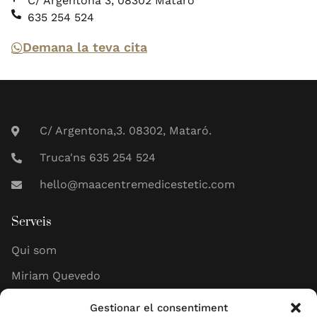
C/ Argentona 3, 08302 Mataró
635 254 524
Demana la teva cita
C/ Argentona,3. 08302, Mataró.
Truca'ns 635 254 524
hello@maacentremedicestetic.com
Serveis
Qui som
Miriam Quevedo
Gestionar el consentiment
Legal