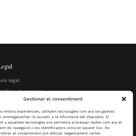
Legal
Avis legal
Política de cookies
Gestionar el consentiment
Política de privadesa
les millors experiències, utilitzem tecnologies com ara les galetes
er emmagatzemar i/o accedir a la informació del dispositiu. El
nt a aquestes tecnologies ens permetrà processar dades com ara el
t de navegació o els identificadors únics en aquest lloc. No
 retirar el consentiment pot afectar negativament certes