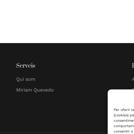
Serveis
Qui som
Miriam Quevedo
Per oferir 
(cookies) p
consentime
comportamen
consentir o