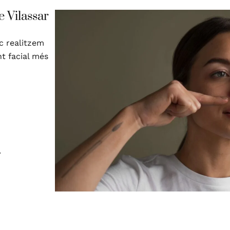
e Vilassar
c realitzem
t facial més
.