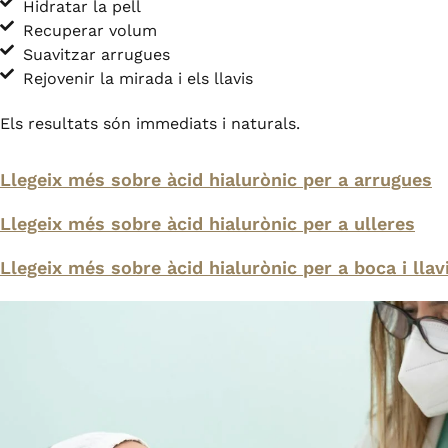
Hidratar la pell
Recuperar volum
Suavitzar arrugues
Rejovenir la mirada i els llavis
Els resultats són immediats i naturals.
Llegeix més sobre àcid hialurònic per a arrugues
Llegeix més sobre àcid hialurònic per a ulleres
Llegeix més sobre àcid hialurònic per a boca i llav