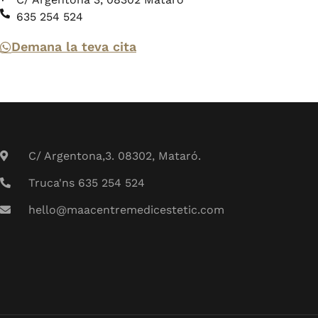
635 254 524
Demana la teva cita
C/ Argentona,3. 08302, Mataró.
Truca'ns 635 254 524
hello@maacentremedicestetic.com