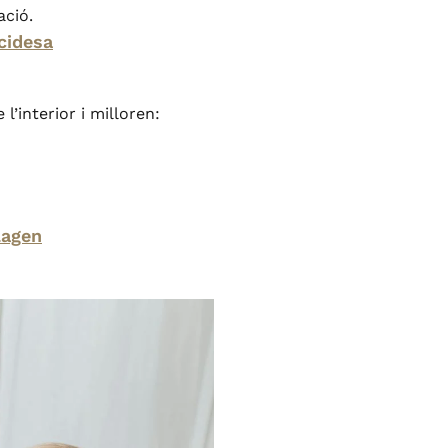
ació.
acidesa
l’interior i milloren:
lagen